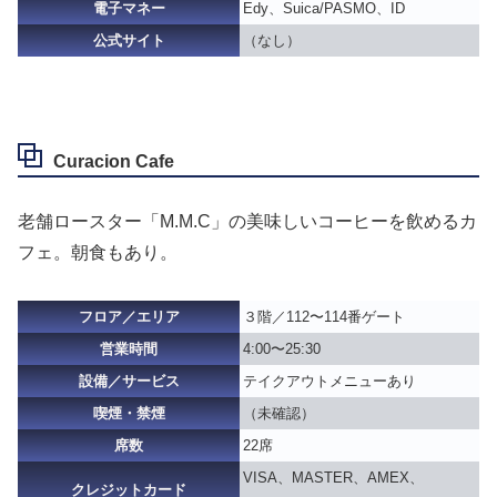
電子マネー
Edy、Suica/PASMO、ID
公式サイト
（なし）
Curacion Cafe
老舗ロースター「M.M.C」の美味しいコーヒーを飲めるカ
フェ。朝食もあり。
フロア／エリア
３階／112〜114番ゲート
営業時間
4:00〜25:30
設備／サービス
テイクアウトメニューあり
喫煙・禁煙
（未確認）
席数
22席
VISA、MASTER、AMEX、
クレジットカード