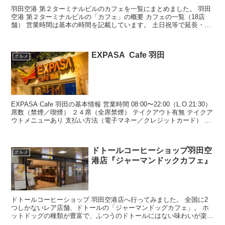
羽田空港 第２ターミナルビルのカフェを一覧にまとめました。 羽田
空港 第２ターミナルビルの「カフェ」の概要 カフェの一覧（18店
舗） 営業時間は基本の時間を記載しています。 土日祝等で延長・縮
小しているお店あり。ラストオーダーはおおむね閉店...
EXPASA Cafe 羽田
グルメ
EXPASA Cafe 羽田の基本情報 営業時間 08:00〜22:00（L.O.21:30）
席数（禁煙／喫煙） ２４席（全席禁煙） テイクアウト有無 テイクア
ウトメニューあり 支払い方法（電子マネー／クレジットカード） ●
電子マネー 電...
ドトールコーヒーショップ羽田空
グルメ
港店『ジャーマンドックカフェ』
ドトールコーヒーショップ 羽田空港店へ行ってみました。 全国に2
つしかないレア店舗、ドトールの「ジャーマンドッグカフェ」。 ホ
ットドッグの種類が豊富で、ふつうのドトールにはない味わいが楽し
めます♪ 羽田空港第1ターミナルの近くにあるため、フ...