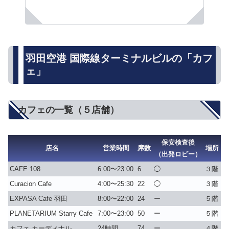
羽田空港 国際線ターミナルビルの「カフ
ェ」
カフェの一覧（５店舗）
保安検査後
店名
営業時間
席数
場所
（出発ロビー）
CAFE 108
6:00〜23:00
6
◯
３階
Curacion Cafe
4:00〜25:30
22
◯
３階
EXPASA Cafe 羽田
8:00〜22:00
24
ー
５階
PLANETARIUM Starry Cafe
7:00〜23:00
50
ー
５階
カフェ カーディナル
24時間
74
ー
４階