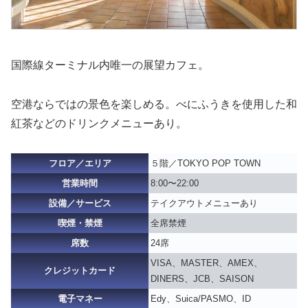
国際線ターミナル内唯一の展望カフェ。
空港ならではの景色を楽しめる。べにふうきを使用した和
紅茶などのドリンクメニューあり。
フロア／エリア
５階／TOKYO POP TOWN
営業時間
8:00〜22:00
設備／サービス
テイクアウトメニューあり
喫煙・禁煙
全席禁煙
席数
24席
VISA、MASTER、AMEX、
クレジットカード
DINERS、JCB、SAISON
電子マネー
Edy、Suica/PASMO、ID