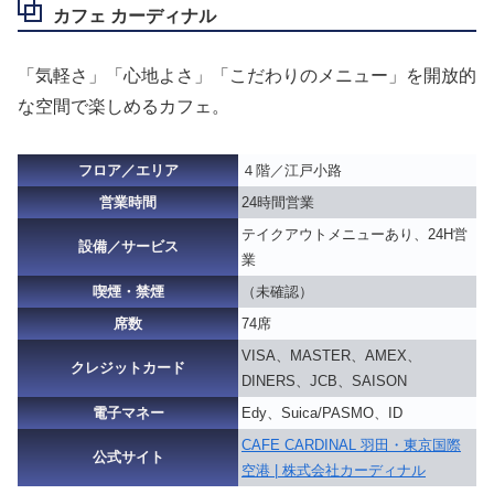
カフェ カーディナル
「気軽さ」「心地よさ」「こだわりのメニュー」を開放的
な空間で楽しめるカフェ。
フロア／エリア
４階／江戸小路
営業時間
24時間営業
テイクアウトメニューあり、24H営
設備／サービス
業
喫煙・禁煙
（未確認）
席数
74席
VISA、MASTER、AMEX、
クレジットカード
DINERS、JCB、SAISON
電子マネー
Edy、Suica/PASMO、ID
CAFE CARDINAL 羽田・東京国際
公式サイト
空港 | 株式会社カーディナル